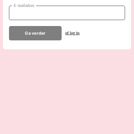
E-mailadres
Ga verder
of log in