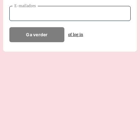
E-mailadres
Ga verder
of log in