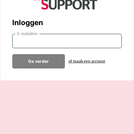
Inloggen
E-mailadres
Ga verder
of maak een account