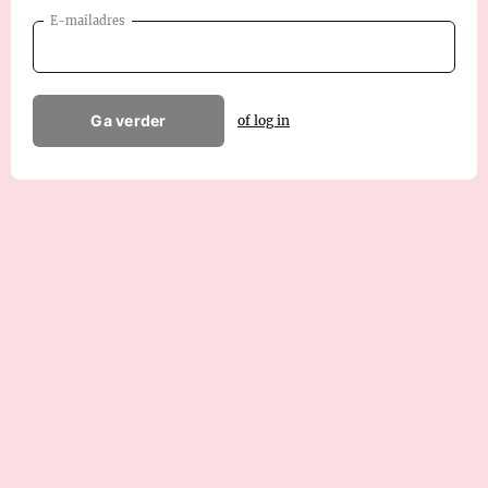
E-mailadres
Ga verder
of log in