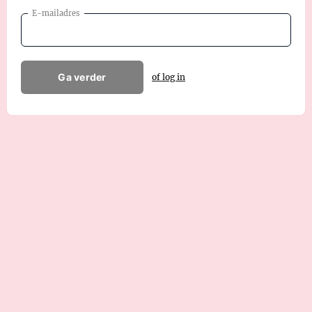
E-mailadres
Ga verder
of log in