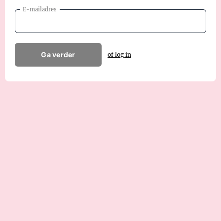
E-mailadres
Ga verder
of log in