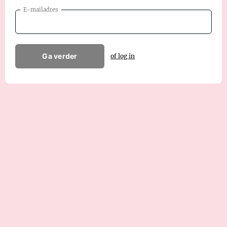
E-mailadres
Ga verder
of log in