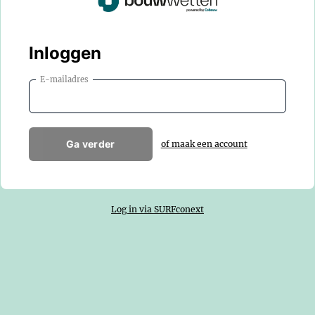
Inloggen
E-mailadres
Ga verder
of maak een account
Log in via SURFconext