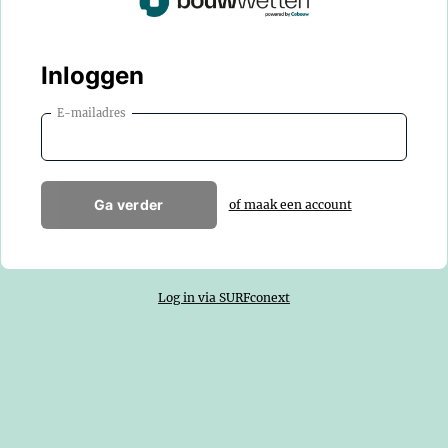
Inloggen
E-mailadres
Ga verder
of maak een account
Log in via SURFconext