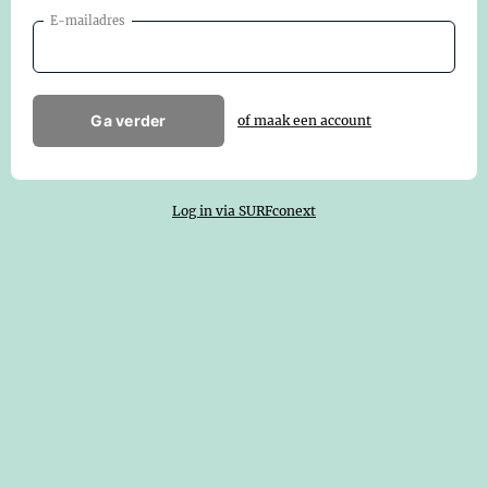
E-mailadres
Ga verder
of maak een account
Log in via SURFconext