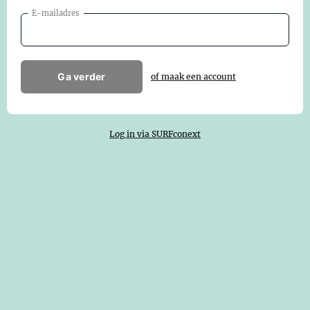
E-mailadres
Ga verder
of maak een account
Log in via SURFconext