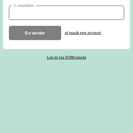
E-mailadres
Ga verder
of maak een account
Log in via SURFconext