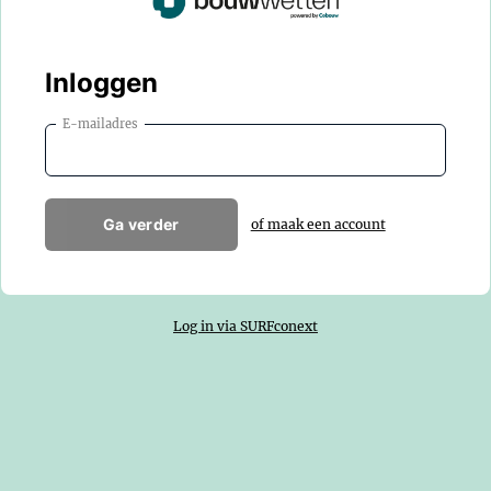
Inloggen
E-mailadres
Ga verder
of maak een account
Log in via SURFconext