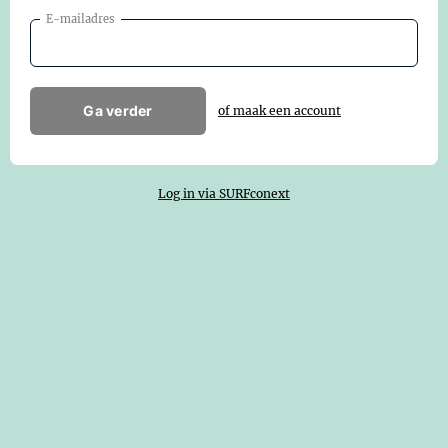
E-mailadres
Ga verder
of maak een account
Log in via SURFconext