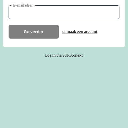
E-mailadres
Ga verder
of maak een account
Log in via SURFconext