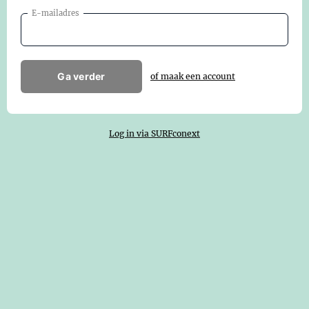
E-mailadres
Ga verder
of maak een account
Log in via SURFconext