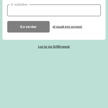
E-mailadres
Ga verder
of maak een account
Log in via SURFconext