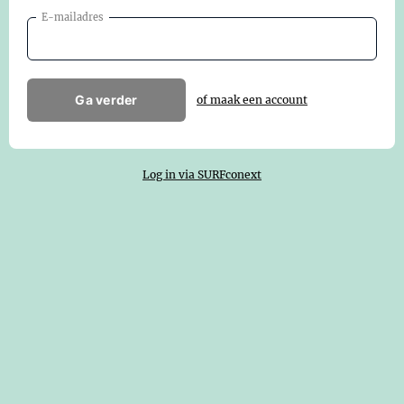
E-mailadres
Ga verder
of maak een account
Log in via SURFconext