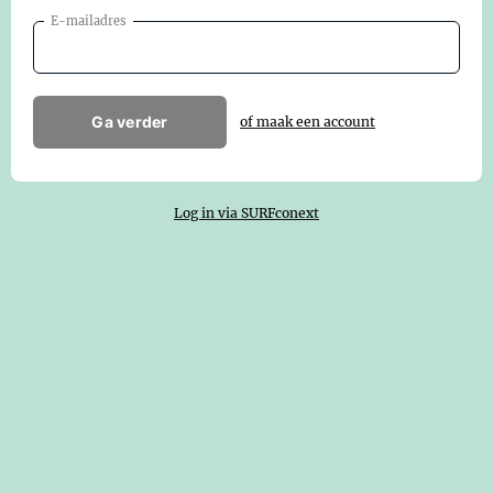
E-mailadres
Ga verder
of maak een account
Log in via SURFconext