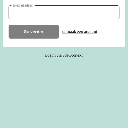
E-mailadres
Ga verder
of maak een account
Log in via SURFconext