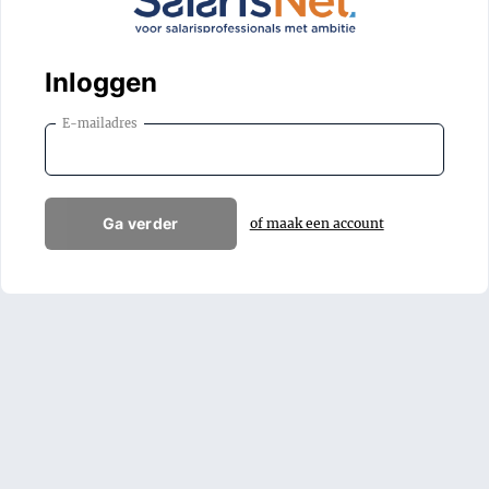
Inloggen
E-mailadres
Ga verder
of maak een account