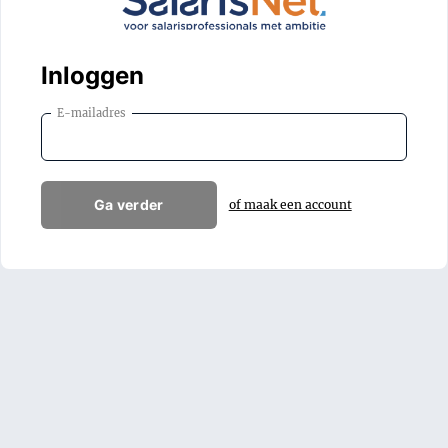
Inloggen
E-mailadres
Ga verder
of maak een account