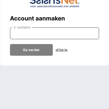
Account aanmaken
E-mailadres
Ga verder
of log in