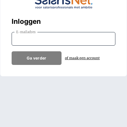
Inloggen
E-mailadres
Ga verder
of maak een account