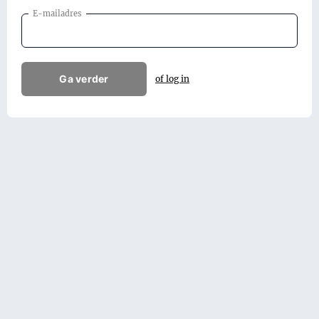
E-mailadres
Ga verder
of log in