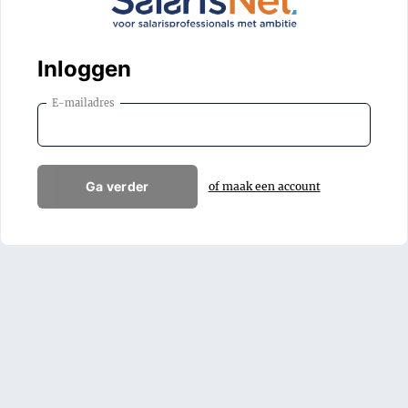
Inloggen
E-mailadres
Ga verder
of maak een account