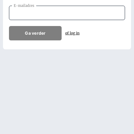
E-mailadres
Ga verder
of log in