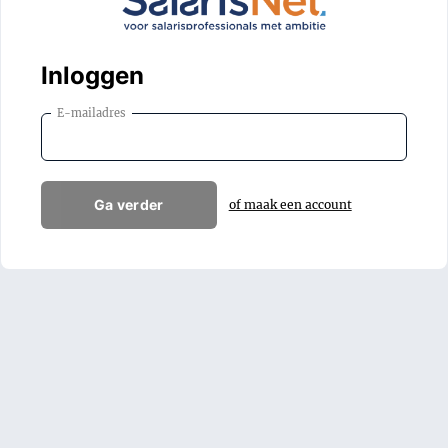
Inloggen
E-mailadres
Ga verder
of maak een account