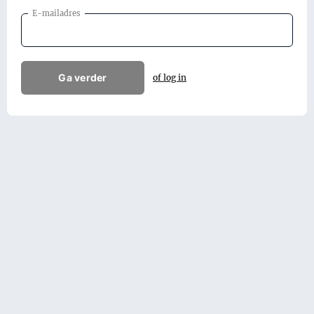
E-mailadres
Ga verder
of log in