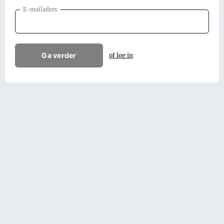
E-mailadres
Ga verder
of log in