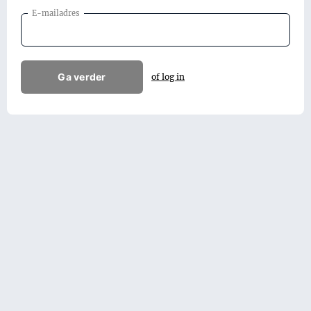
E-mailadres
Ga verder
of log in