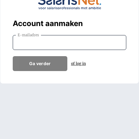
Account aanmaken
E-mailadres
Ga verder
of log in