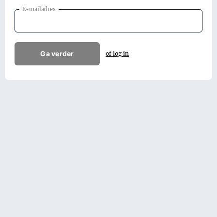
E-mailadres
Ga verder
of log in