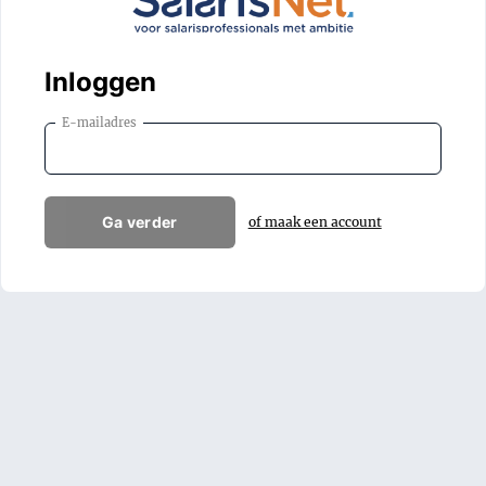
Inloggen
E-mailadres
Ga verder
of maak een account