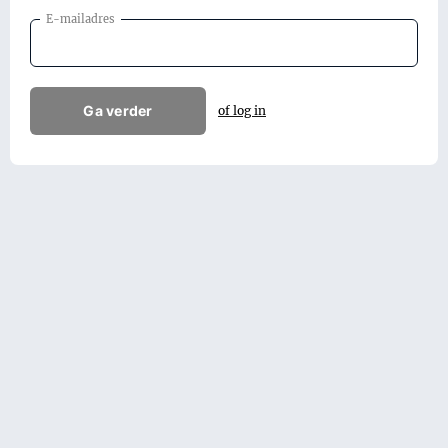
E-mailadres
Ga verder
of log in