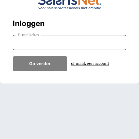
Inloggen
E-mailadres
Ga verder
of maak een account