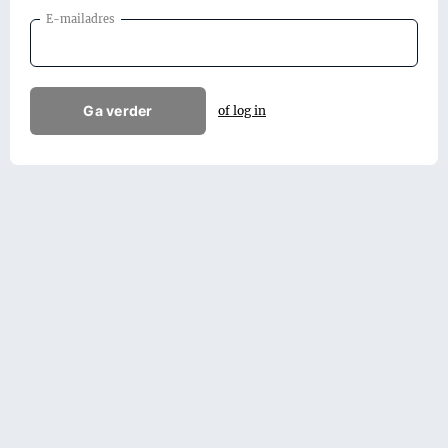
E-mailadres
Ga verder
of log in