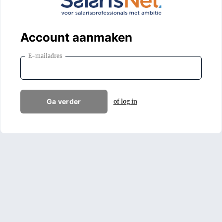
Account aanmaken
E-mailadres
Ga verder
of log in