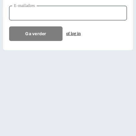
E-mailadres
Ga verder
of log in