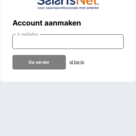
Account aanmaken
E-mailadres
Ga verder
of log in