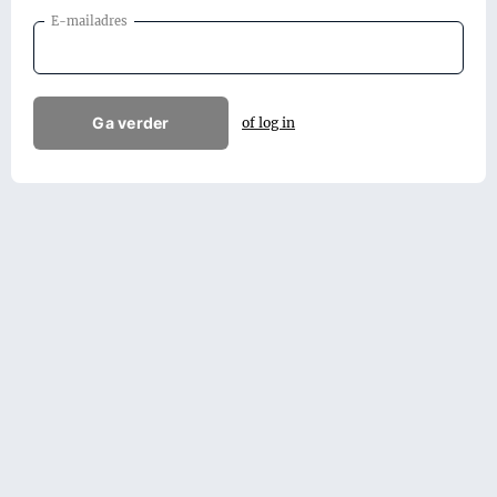
E-mailadres
Ga verder
of log in