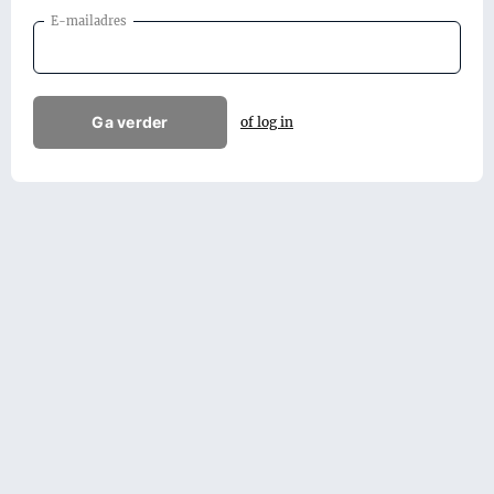
E-mailadres
Ga verder
of log in