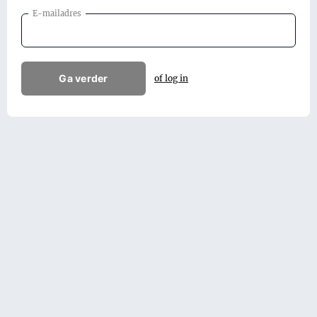
E-mailadres
Ga verder
of log in