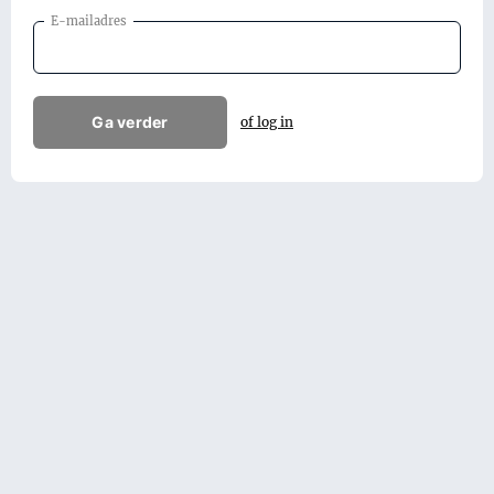
E-mailadres
Ga verder
of log in