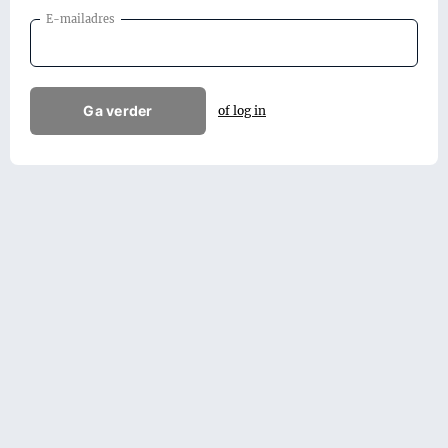
E-mailadres
Ga verder
of log in