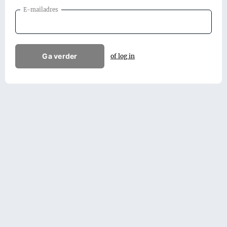
E-mailadres
Ga verder
of log in