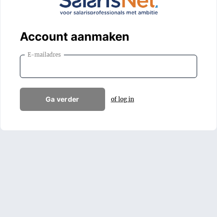
Account aanmaken
E-mailadres
Ga verder
of log in