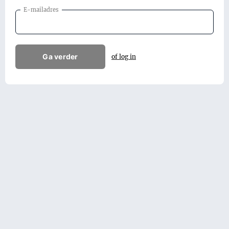
E-mailadres
Ga verder
of log in