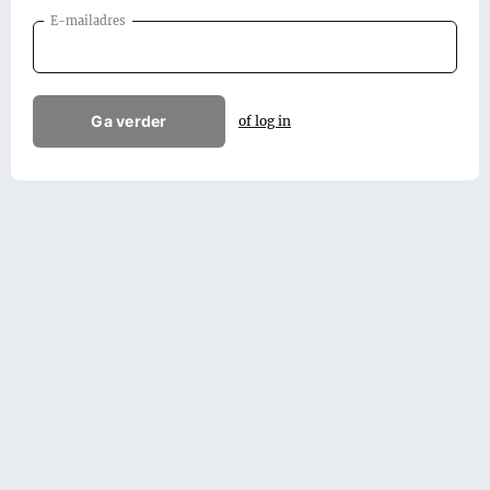
E-mailadres
Ga verder
of log in