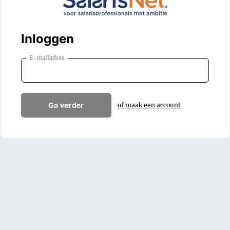
Inloggen
E-mailadres
Ga verder
of maak een account